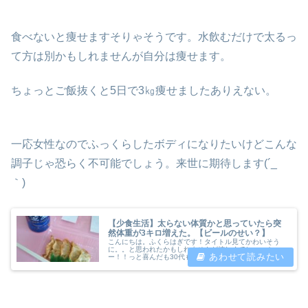
食べないと痩せますそりゃそうです。水飲むだけで太るっ
て方は別かもしれませんが自分は痩せます。
ちょっとご飯抜くと5日で3㎏痩せましたありえない。
一応女性なのでふっくらしたボディになりたいけどこんな
調子じゃ恐らく不可能でしょう。来世に期待します(´_ゝ
｀)
【少食生活】太らない体質かと思っていたら突
然体重が3キロ増えた。【ビールのせい？】
こんにちは。ふくらはぎです！タイトル見てかわいそう
に。。と思われたかもしれませんが嬉しくてヒャッホ
ー！！っと喜んだも30代もやし女です(´_ゝ｀)みなさま体
重は意識していますか？ダイエットしないとヤバい、お腹
がメタボ体系になってきた！など、...