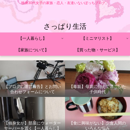
独身30代女子の家族・恋人・友達いないぼっちブログ。
さっぱり生活
【一人暮らし】
【ミニマリスト】
【家族について】
【買った物・サービス】
【ブログの運営報告】とお問い
【毒親】母親に怯えて過ごした
合わせフォームについて
子供時代
【独身女が】部屋にウォーター
【食に興味がない】少食人間の
サーバーを置く【一人暮らし】
いろんな悩み