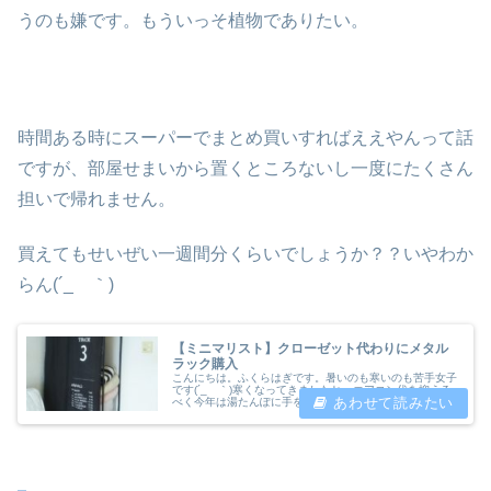
うのも嫌です。もういっそ植物でありたい。
時間ある時にスーパーでまとめ買いすればええやんって話
ですが、部屋せまいから置くところないし一度にたくさん
担いで帰れません。
買えてもせいぜい一週間分くらいでしょうか？？いやわか
らん(´_ゝ｀)
【ミニマリスト】クローゼット代わりにメタル
ラック購入
こんにちは。ふくらはぎです。暑いのも寒いのも苦手女子
です(´_ゝ｀)寒くなってきましたね。エアコン代を抑える
べく今年は湯たんぽに手を出そうか考えていますが低温や
けどがこわいよ(´_ゝ｀)湯たんぽの前に今回はクローゼッ
トを新しく購入しました。...