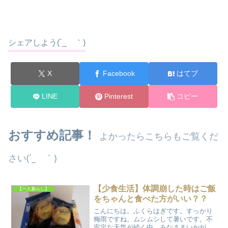
シェアしよう(´_ゝ｀)
X
Facebook
はてブ
LINE
Pinterest
コピー
おすすめ記事！
よかったらこちらもご覧くだ
さい(´_ゝ｀)
【少食生活】体調崩した時はご飯
【一人暮らし】
をちゃんと食べた方がいい？？
こんにちは。ふくらはぎです。すっかり
梅雨ですね。ムシムシして暑いです。不
安定な天気が続く中、みなさまいかがお