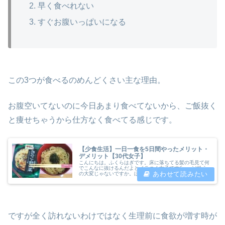
早く食べれない
すぐお腹いっぱいになる
この3つが食べるのめんどくさい主な理由。
お腹空いてないのに今日あまり食べてないから、ご飯抜く
と痩せちゃうから仕方なく食べてる感じです。
【少食生活】一日一食を5日間やったメリット・
デメリット【30代女子】
こんにちは。ふくらはぎです。床に落ちてる髪の毛見て何
でこんなに抜けるんだよとイラつく女子です(´_ゝ｀)拾う
の大変じゃないですか。ほっとくと気になるし。。体調崩
してご飯食べれなくなりました。この時期は繁忙期と母親
の命日がかぶり毎年なにかしら...
ですが全く訪れないわけではなく生理前に食欲が増す時が