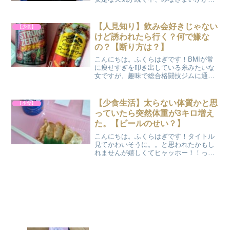
過ごしでしょうか？？新しい生活が始ま
った方は少し慣れましたか？？自分は風
邪ひいちまったよ(´_ゝ｀)具合悪い時にご
【人見知り】飲み会好きじゃない
【少食】
飯食べる？体調崩し...
けど誘われたら行く？何で嫌な
の？【断り方は？】
こんにちは。ふくらはぎです！BMIが常
に痩せすぎを叩き出している糸みたいな
女ですが、趣味で総合格闘技ジムに通っ
ています(´_ゝ｀)家から近いジムBにて、
お世話になっていた先輩が転勤のためジ
ムを退会することになりました。キック
【少食生活】太らない体質かと思
【少食】
ボクシングも寝技...
っていたら突然体重が3キロ増え
た。【ビールのせい？】
こんにちは。ふくらはぎです！タイトル
見てかわいそうに。。と思われたかもし
れませんが嬉しくてヒャッホー！！っと
喜んだも30代もやし女です(´_ゝ｀)みなさ
ま体重は意識していますか？ダイエット
しないとヤバい、お腹がメタボ体系にな
ってきた！など、...