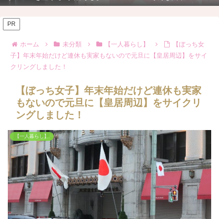
PR
ホーム
未分類
【一人暮らし】
【ぼっち女
子】年末年始だけど連休も実家もないので元旦に【皇居周辺】をサイ
クリングしました！
【ぼっち女子】年末年始だけど連休も実家
もないので元旦に【皇居周辺】をサイクリ
ングしました！
【一人暮らし】