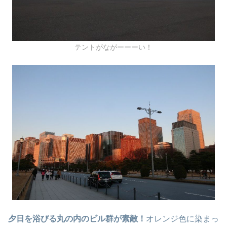
テントがながーーーい！
夕日を浴びる丸の内のビル群が素敵！
オレンジ色に染まっ