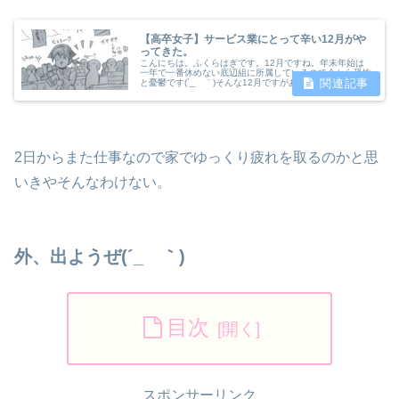
【高卒女子】サービス業にとって辛い12月がや
ってきた。
こんにちは。ふくらはぎです。12月ですね。年末年始は
一年で一番休めない底辺組に所属しているので今から恐怖
と憂鬱です(´_ゝ｀)そんな12月ですがあなたはいかがお過
ごす予定でしょうか？？年末年始と言ったら会社も学校も
お休み。年の瀬と新年を迎え...
2日からまた仕事なので家でゆっくり疲れを取るのかと思
いきやそんなわけない。
外、出ようぜ(´_ゝ｀)
目次
スポンサーリンク