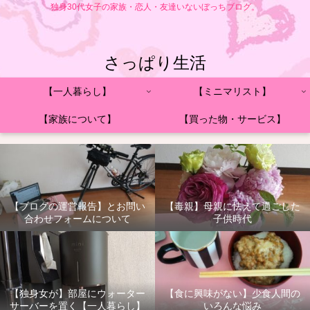
独身30代女子の家族・恋人・友達いないぼっちブログ。
さっぱり生活
【一人暮らし】
【ミニマリスト】
【家族について】
【買った物・サービス】
【ブログの運営報告】とお問い
【毒親】母親に怯えて過ごした
合わせフォームについて
子供時代
【独身女が】部屋にウォーター
【食に興味がない】少食人間の
サーバーを置く【一人暮らし】
いろんな悩み