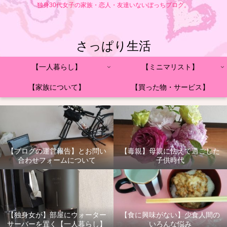
独身30代女子の家族・恋人・友達いないぼっちブログ。
さっぱり生活
【一人暮らし】
【ミニマリスト】
【家族について】
【買った物・サービス】
【ブログの運営報告】とお問い
【毒親】母親に怯えて過ごした
合わせフォームについて
子供時代
【独身女が】部屋にウォーター
【食に興味がない】少食人間の
サーバーを置く【一人暮らし】
いろんな悩み