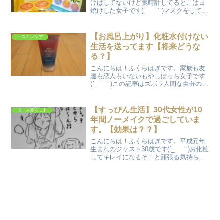
けはしてないけど腕時計してるとこは日
焼けした女子です(´_ゝ｀)マスクをしてい
るため今年の夏は日焼け止めを使用せず
過ごしております。とてもスリリングで
ドキドキな夏ですね。みなさまはマスク
【お風呂上がり】化粧水付けない
・スキンケア
着用でもお化粧や日...
生活を送ってます【将来どうな
る？】
こんにちは！ふくらはぎです。家族も友
達も恋人もいないもやしぼっち女子です
(´_ゝ｀)この記事はズボラ人間な自分の20
歳ころから現在(30歳になっちまっ
た。。)のスキンケア歴をつづっていま
す。お風呂上りにまず何をされます
【すっぴん生活】30代女性が10
【一人暮らし】
か？？化粧品でお肌の保...
年間ノーメイクで過ごしていま
す。【効果は？？】
こんにちは！ふくらはぎです。平成元年
生まれのジャスト30歳です(´_ゝ｀)お化粧
してキレイになるぞ！と頑張る気持ちは
20歳になる前に枯れました。かれこれ10
年以上は人前でお化粧していません。
あ、ひきこもりではないので外にも人前
にも出ています...