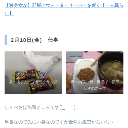
【独身女が】部屋にウォーターサーバーを置く【一人暮ら
し】
2月18日(金) 仕事
昼：肉まん・ブラックサンダ
夜：納豆ご飯・唐揚げ・新玉
ー
ねぎのスープ
しゃべおば先輩と二人です(´_ゝ｀)
早番なので先にお昼なのですが全然お腹空かないな～