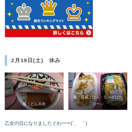
2月19日(土) 休み
夜：豆腐ごはん・じゃがばた
昼：どん兵衛
コーン
乙女の日になりましたぐわーー(´_ゝ｀)