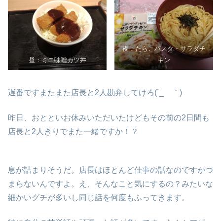
夜：たらこパスタ・サラダチ
昼：ミニ味噌カツ丼
キン
遅番ですまたまた店長と2人勘弁してけろ(´_ゝ｀)
昨日、おとといお休みいただいたけどもその前の2日間も
店長と2人きりでまた一緒ですか！？
息が詰まりそうだ。店長はほとんど仕事の話なのですがつ
まらないんですよ。え、そんなこと気にするの？みたいな
細かいグチが多いし同じ話を何度もふってきます。