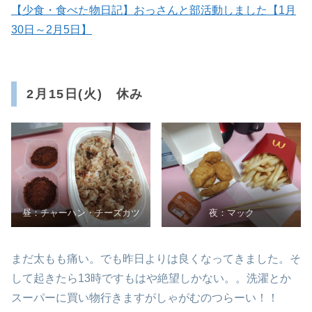
【少食・食べた物日記】おっさんと部活動しました【1月
30日～2月5日】
2月15日(火) 休み
昼：チャーハン・チーズカツ
夜：マック
まだ太もも痛い。でも昨日よりは良くなってきました。そ
して起きたら13時ですもはや絶望しかない。。洗濯とか
スーパーに買い物行きますがしゃがむのつらーい！！