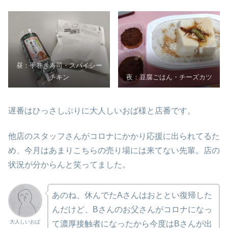
昼：手巻き寿司・スパイシー
チキン
夜：豆腐ごはん・チーズカツ
遅番はひっさしぶりに大人しいおば様と店番です。
他店のスタッフさんがコロナにかかり応援に出られてるた
め、今月はあまりこちらの売り場には来てない先輩。店の
状況が分からんと笑ってました。
あのね、休んでたAさんはおととい復帰した
んだけど、Bさんのお父さんがコロナになっ
大人しいおば
て濃厚接触者になったから今度はBさんが出