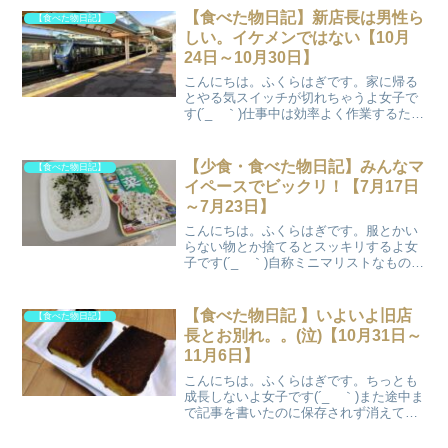
【食べた物日記】新店長は男性ら
【食べた物日記】
しい。イケメンではない【10月
24日～10月30日】
こんにちは。ふくらはぎです。家に帰る
とやる気スイッチが切れちゃうよ女子で
す(´_ゝ｀)仕事中は効率よく作業するため
優先順位をつけて動きますし、めんどく
さいことは先に終わらせて時間になった
ら速攻帰ります。電車の中でも家帰った
【少食・食べた物日記】みんなマ
【食べた物日記】
らあれやろう、これ...
イペースでビックリ！【7月17日
～7月23日】
こんにちは。ふくらはぎです。服とかい
らない物とか捨てるとスッキリするよ女
子です(´_ゝ｀)自称ミニマリストなもので
捨てて広くなると清々しく感じますね。
でもやりすぎは注意です！またまた更新
が遅くなってしまいましたすいません。
【食べた物日記 】いよいよ旧店
【食べた物日記】
全部夏のせいです(...
長とお別れ。。(泣)【10月31日～
11月6日】
こんにちは。ふくらはぎです。ちっとも
成長しないよ女子です(´_ゝ｀)また途中ま
で記事を書いたのに保存されず消えてし
まいましたうおーん(泣)同じ過ちを何度も
繰り返してしまう。。誰かに迷惑かけて