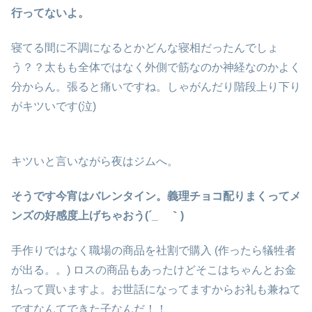
行ってないよ。
寝てる間に不調になるとかどんな寝相だったんでしょ
う？？太もも全体ではなく外側で筋なのか神経なのかよく
分からん。張ると痛いですね。しゃがんだり階段上り下り
がキツいです(泣)
キツいと言いながら夜はジムへ。
そうです今宵はバレンタイン。義理チョコ配りまくってメ
ンズの好感度上げちゃおう(´_ゝ｀)
手作りではなく職場の商品を社割で購入 (作ったら犠牲者
が出る。。) ロスの商品もあったけどそこはちゃんとお金
払って買いますよ。お世話になってますからお礼も兼ねて
ですなんてできた子なんだ！！