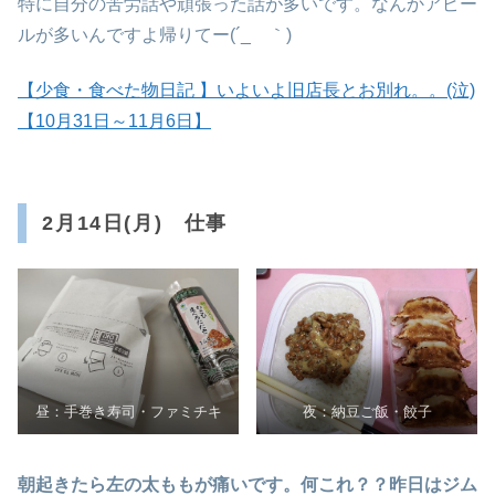
特に自分の苦労話や頑張った話が多いです。なんかアピー
ルが多いんですよ帰りてー(´_ゝ｀)
【少食・食べた物日記 】いよいよ旧店長とお別れ。。(泣)
【10月31日～11月6日】
2月14日(月) 仕事
昼：手巻き寿司・ファミチキ
夜：納豆ご飯・餃子
朝起きたら左の太ももが痛いです。何これ？？昨日はジム