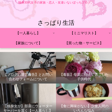
独身30代女子の家族・恋人・友達いないぼっちブログ。
さっぱり生活
【一人暮らし】
【ミニマリスト】
【家族について】
【買った物・サービス】
【ブログの運営報告】とお問い
【毒親】母親に怯えて過ごした
合わせフォームについて
子供時代
【独身女が】部屋にウォーター
【食に興味がない】少食人間の
サーバーを置く【一人暮らし】
いろんな悩み