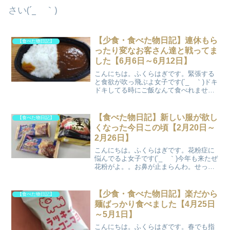
さい(´_ゝ｀)
【少食・食べた物日記】連休もら
【食べた物日記】
ったり変なお客さん達と戦ってま
した【6月6日～6月12日】
こんにちは。ふくらはぎです。緊張する
と食欲が吹っ飛ぶよ女子です(´_ゝ｀)ドキ
ドキしてる時にご飯なんて食べれません
吐きますおえぇ。。更新遅れてすいませ
ん。3連休いただいて遊んだり (もちろん
一人で) キーボードのご機嫌が悪くなった
【食べた物日記】新しい服が欲し
【食べた物日記】
りジムに通...
くなった今日この頃【2月20日～
2月26日】
こんにちは。ふくらはぎです。花粉症に
悩んでるよ女子です(´_ゝ｀)今年も来たぜ
花粉がよ。。お鼻が止まらんわ。せっか
く過ごしやすい季節になってきたのに花
粉で台無しだぜ！でも寒いよりはマシか
な。みなさまはどうでしょうか？？やは
【少食・食べた物日記】楽だから
【食べた物日記】
り花粉は大変ですか...
麺ばっかり食べました【4月25日
～5月1日】
こんにちは。ふくらはぎです。春でも指