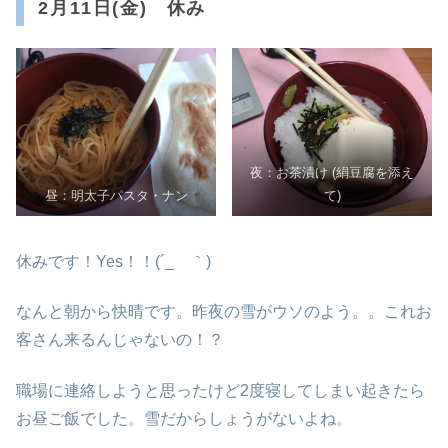
2月11日(金) 休み
夜：お茶漬け (絹豆腐を添え
昼：明太子パスタ・ナン
て)
休みです！Yes！！(´_ゝ｀)
なんと朝から快晴です。昨夜の雪がウソのよう。。これお
客さん来るんじゃないの！？
職場に連絡しようと思ったけど2度寝してしまい起きたら
お昼ご飯でした。雪だからしょうがないよね。