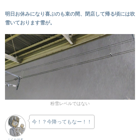
明日お休みになり喜ぶのも束の間、閉店して帰る頃には吹
雪いております雪が。
粉雪レベルではない
今！？今降ってもなー！！
ふくらはぎ