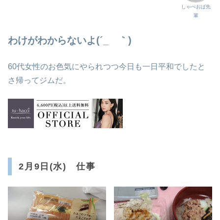
しゃべおば先
輩
わけがわからないよ(´_ゝ｀)
60代女性のお色気にやられつつ今日も一日平和でしたと
さ帰ってジムだ。
2月9日(水) 仕事