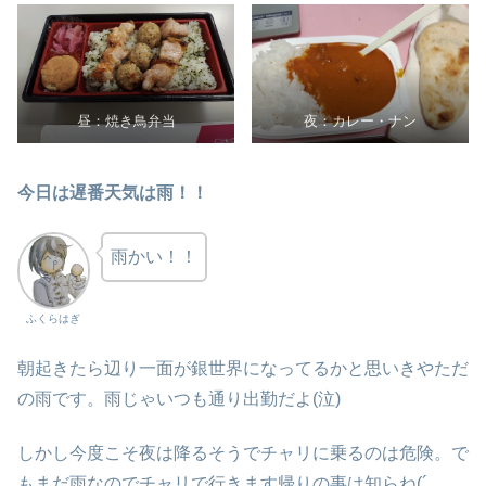
昼：焼き鳥弁当
夜：カレー・ナン
今日は遅番天気は雨！！
雨かい！！
ふくらはぎ
朝起きたら辺り一面が銀世界になってるかと思いきやただ
の雨です。雨じゃいつも通り出勤だよ(泣)
しかし今度こそ夜は降るそうでチャリに乗るのは危険。で
もまだ雨なのでチャリで行きます帰りの事は知らね(´_ゝ