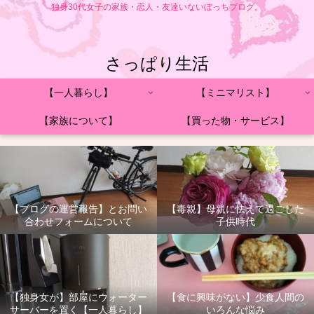
独身30代女子の家族・恋人・友達いないぼっちブログ。
さっぱり生活
【一人暮らし】
【ミニマリスト】
【家族について】
【買った物・サービス】
【ブログの運営報告】とお問い
【毒親】母親に怯えて過ごした
合わせフォームについて
子供時代
【独身女が】部屋にウォーター
【食に興味がない】少食人間の
サーバーを置く【一人暮らし】
いろんな悩み