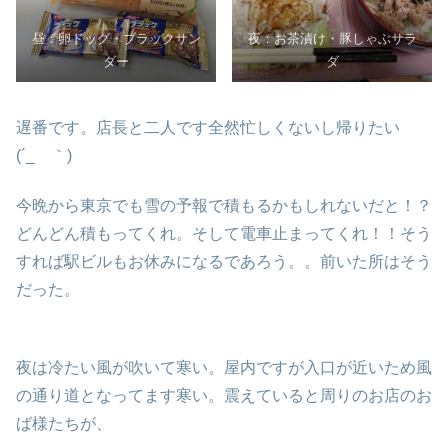
昼：卵ドッグ・ブラックサン
夜：お茶漬け・豚しゃぶサラ
ダー
ダ
遅番です。店長と二人です全然忙しくないし帰りたい
(´_ゝ｀)
今晩から東京でも雪の予報で積もるかもしれないだと！？
どんどん積もってくれ。そして電車止まってくれ！！そう
すれば駅ビルもお休みになるであろう。。前いた所はそう
だった。
夜は冷たい風が吹いて寒い。屋内ですが入口が近いため風
の通り道となってます寒い。震えていると周りのお店のお
ば様たちが、