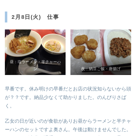
2月8日(火) 仕事
昼：塩ラーメン・半チャーハ
ン
夜：納豆ご飯・唐揚げ
早番です。休み明けの早番だとお店の状況知らないから頭
が？？です。納品少なくて助かりました。のんびりさば
く。
乙女の日が近いのが食欲がありお昼からラーメンと半チャ
ーハンのセットですよ奥さん。午後は動けませんでした。