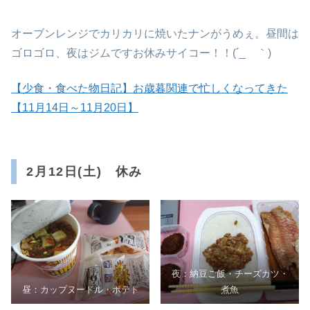
オーブンレンジでカリカリに焼いたナンがうめぇ。昼間は
ゴロゴロ、夜はジムですお休みサイコー！！(´_ゝ｀)
【少食・食べた物日記】お歳暮関連で忙しくなってきた
【11月14日～11月20日】
2月12日(土) 休み
夜：納豆ご飯・チーズカツ・
昼：カップヌードル・ポテト
煮魚