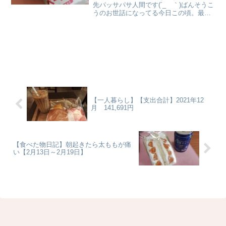
先パッサパサ人間です(´_ゝ｀)ばんそうこ
うのお世話になってる今日この頃。最近
クリーム塗るのサボってるからな〜たま
には使わなくちゃ。。【肌断食】ズボラ
女子がニベアのクリームに感動した食べ
た物4月25日(日...
【一人暮らし】【支出合計】2021年12
月 141,691円
【食べた物日記】朝起きたら太ももが痛
い【2月13日～2月19日】