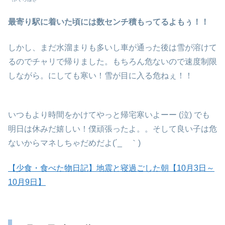
最寄り駅に着いた頃には数センチ積もってるよもぅ！！
しかし、まだ水溜まりも多いし車が通った後は雪が溶けて
るのでチャリで帰りました。もちろん危ないので速度制限
しながら。にしても寒い！雪が目に入る危ねぇ！！
いつもより時間をかけてやっと帰宅寒いよーー (泣) でも
明日は休みだ嬉しい！僕頑張ったよ。。そして良い子は危
ないからマネしちゃだめだよ(´_ゝ｀)
【少食・食べた物日記】地震と寝過ごした朝【10月3日～
10月9日】