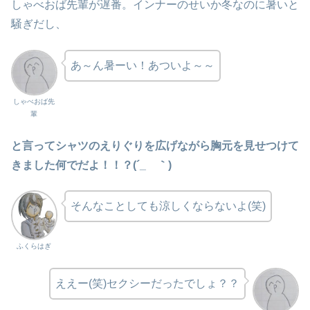
しゃべおば先輩が遅番。インナーのせいか冬なのに暑いと
騒ぎだし、
あ～ん暑ーい！あついよ～～
しゃべおば先
輩
と言ってシャツのえりぐりを広げながら胸元を見せつけて
きました何でだよ！！？(´_ゝ｀)
そんなことしても涼しくならないよ(笑)
ふくらはぎ
ええー(笑)セクシーだったでしょ？？