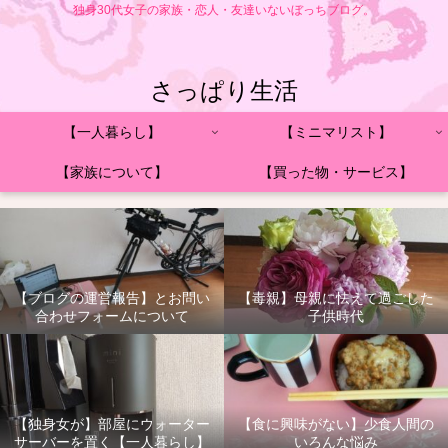
独身30代女子の家族・恋人・友達いないぼっちブログ。
さっぱり生活
【一人暮らし】
【ミニマリスト】
【家族について】
【買った物・サービス】
【ブログの運営報告】とお問い
【毒親】母親に怯えて過ごした
合わせフォームについて
子供時代
【独身女が】部屋にウォーター
【食に興味がない】少食人間の
サーバーを置く【一人暮らし】
いろんな悩み