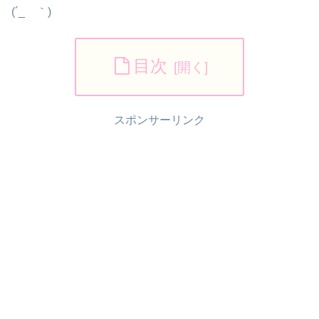
(´_ゝ｀)
目次
スポンサーリンク