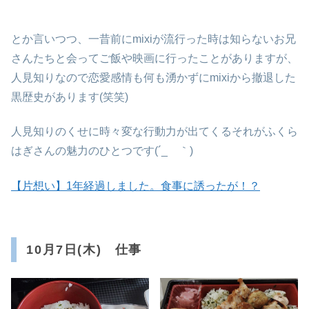
とか言いつつ、一昔前にmixiが流行った時は知らないお兄
さんたちと会ってご飯や映画に行ったことがありますが、
人見知りなので恋愛感情も何も湧かずにmixiから撤退した
黒歴史があります(笑笑)
人見知りのくせに時々変な行動力が出てくるそれがふくら
はぎさんの魅力のひとつです(´_ゝ｀)
【片想い】1年経過しました。食事に誘ったが！？
10月7日(木) 仕事