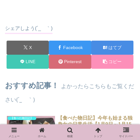
シェアしよう(´_ゝ｀)
X
Facebook
はてブ
LINE
Pinterest
コピー
おすすめ記事！
よかったらこちらもご覧くだ
さい(´_ゝ｀)
【食べた物日記】今年も始まる独
【食べた物日記】
身女の日常生活【1月9日～1月15
日】
メニュー
ホーム
検索
トップ
サイドバー
こんにちは。ふくらはぎです。朝起きる