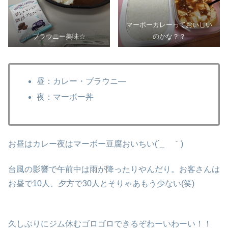
マーボーカレーっておいしい
ブラウニー美味☆
のかな？？
昼：カレー・ブラウニ―
夜：マーボー丼
お昼はカレー夜はマーボー豆腐おいちい(´_ゝ｀)
台風の影響で午前中は雨が降ったりやんだり。お客さんは
お昼で10人、夕方で30人とそりゃあもう少ない(笑)
久しぶりにジム休むゴロゴロできるぞわーいわーい！！