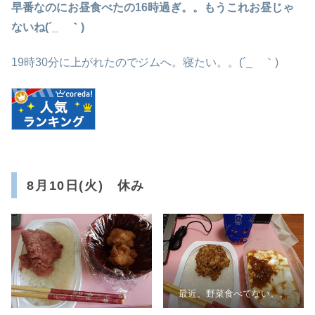
早番なのにお昼食べたの16時過ぎ。。もうこれお昼じゃ
ないね(´_ゝ｀)
19時30分に上がれたのでジムへ。寝たい。。(´_ゝ｀)
8月10日(火) 休み
最近、野菜食べてない。。