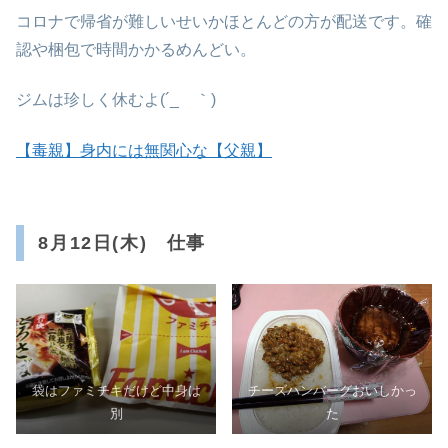
コロナで帰省が難しいせいかほとんどの方が配送です。確
認や梱包で時間かかるめんどい。
ジムは珍しく休むよ(´_ゝ｀)
【毒親】身内には無関心な【父親】
8月12日(木) 仕事
袋はファミチキだけど中身は
チーズハンバーグおいしかっ
別
た