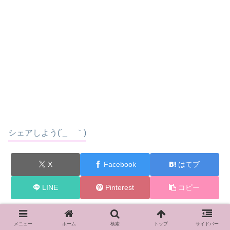
シェアしよう(´_ゝ｀)
X
Facebook
はてブ
LINE
Pinterest
コピー
おすすめ記事！
よかったらこちらもご覧くだ
メニュー
ホーム
検索
トップ
サイドバー