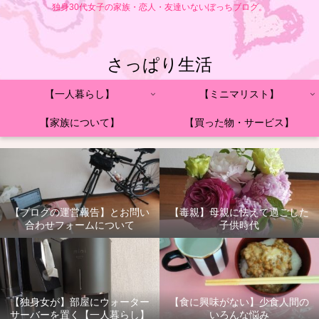
独身30代女子の家族・恋人・友達いないぼっちブログ。
さっぱり生活
【一人暮らし】
【ミニマリスト】
【家族について】
【買った物・サービス】
【ブログの運営報告】とお問い
【毒親】母親に怯えて過ごした
合わせフォームについて
子供時代
【独身女が】部屋にウォーター
【食に興味がない】少食人間の
サーバーを置く【一人暮らし】
いろんな悩み