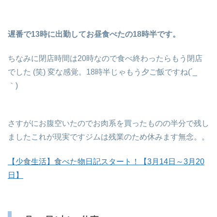
遅番で13時に出勤してお昼食べたの18時半です。
ちなみに閉店時間は20時なので食べ終わったらもう閉店
でした (笑) 変な感覚。18時半じゃもう夕ご飯ですね(´_ゝ
｀)
さすがにお腹空いたのでお肉系を買ったものの半分で残し
ましたこれが現実ですジムは残業のため休みます無念。。
【少食生活】食べた物日記スタート！【3月14日～3月20
日】