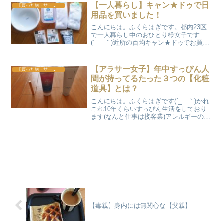
つつ現金もちたいこの矛盾。そんな人間
【一人暮らし】キャン★ドゥで日
【買った物・サービス】
が愛用してい...
用品を買いました！
こんにちは。ふくらはぎです。都内23区
で一人暮らし中のおひとり様女子です
(´_ゝ｀)近所の百均キャン★ドゥでお買い
物しました！と言っても少し日が経って
ますがまぁいいや。。徒歩圏内に百均が
あると便利で助かりますね。しかもコロ
【アラサー女子】年中すっぴん人
【買った物・サービス】
ナで閉まっているお...
間が持ってるたった３つの【化粧
道具】とは？
こんにちは。ふくらはぎです(´_ゝ｀)かれ
これ10年くらいすっぴん生活をしており
ます(なんと仕事は接客業)アレルギーの類
ではなくただお化粧するのがめんどくさ
いだけです。そんなスキンケアもお化粧
もめんどくさい人生おわった人間が持っ
てるアイテム...
【毒親】身内には無関心な【父親】