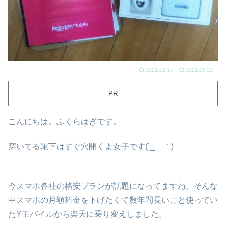
2021.02.17
2021.08.23
PR
こんにちは。ふくらはぎです。
穿いてる靴下はすぐ穴開くよ女子です(´_ゝ｀)
今スマホ各社の格安プランが話題になってますね。そんな
中スマホの月額料金を下げたくて数年間長いこと使ってい
たYモバイルから楽天に乗り変えしました。