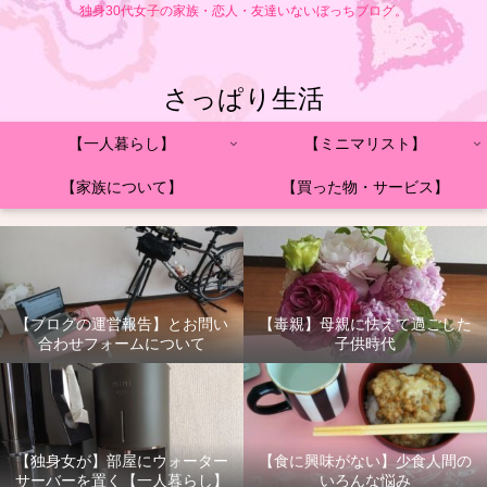
独身30代女子の家族・恋人・友達いないぼっちブログ。
さっぱり生活
【一人暮らし】
【ミニマリスト】
【家族について】
【買った物・サービス】
【ブログの運営報告】とお問い
【毒親】母親に怯えて過ごした
合わせフォームについて
子供時代
【独身女が】部屋にウォーター
【食に興味がない】少食人間の
サーバーを置く【一人暮らし】
いろんな悩み