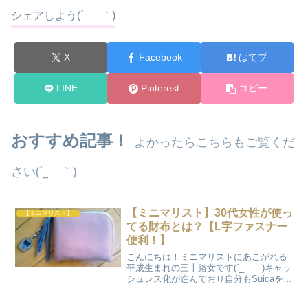
シェアしよう(´_ゝ｀)
X
Facebook
はてブ
LINE
Pinterest
コピー
おすすめ記事！
よかったらこちらもご覧くだ
さい(´_ゝ｀)
【ミニマリスト】30代女性が使っ
【ミニマリスト】
てる財布とは？【L字ファスナー
便利！】
こんにちは！ミニマリストにあこがれる
平成生まれの三十路女です(´_ゝ｀)キャッ
シュレス化が進んでおり自分もSuicaをよ
く利用しますがやっぱり現金がないと不
安です。ミニマリストになりたいと言い