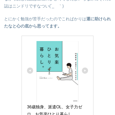
誌はニンドリですなつい(´_ゝ｀)
とにかく勉強が苦手だったのでこればかりは
運に助けられ
たなと心の底から思ってます。
36歳独身、派遣OL、女子力ゼ
ロ　お気楽ひとり暮らし。