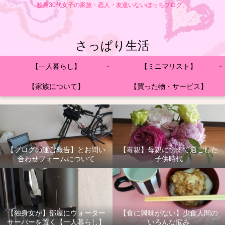
独身30代女子の家族・恋人・友達いないぼっちブログ。
さっぱり生活
【一人暮らし】
【ミニマリスト】
【家族について】
【買った物・サービス】
【ブログの運営報告】とお問い
【毒親】母親に怯えて過ごした
合わせフォームについて
子供時代
【独身女が】部屋にウォーター
【食に興味がない】少食人間の
サーバーを置く【一人暮らし】
いろんな悩み