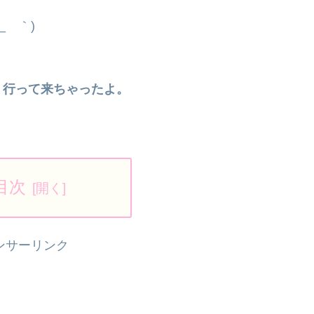
_ゝ｀)
う行って来ちゃったよ。
目次
ンサーリンク