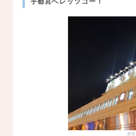
宇都宮へレッツゴー！
夕方