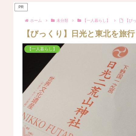
PR
ホーム
未分類
【一人暮らし】
【び
【びっくり】日光と東北を旅行
【一人暮らし】