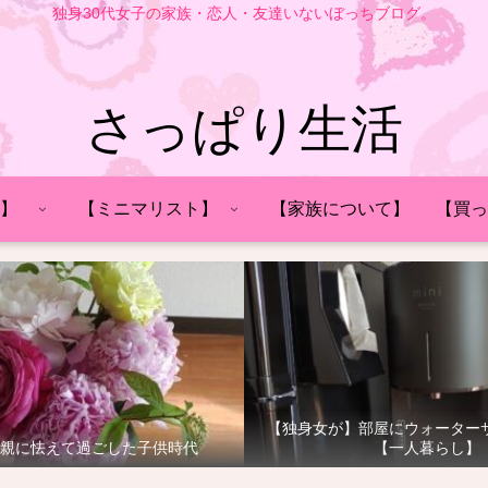
独身30代女子の家族・恋人・友達いないぼっちブログ。
さっぱり生活
】
【ミニマリスト】
【家族について】
【買っ
【独身女が】部屋にウォーター
親に怯えて過ごした子供時代
【一人暮らし】