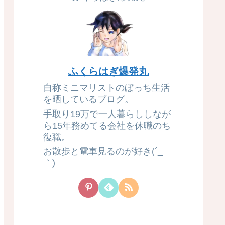
ふくらはぎ爆発丸
自称ミニマリストのぼっち生活
を晒しているブログ。
手取り19万で一人暮らししなが
ら15年務めてる会社を休職のち
復職。
お散歩と電車見るのが好き(´_ゝ
｀)