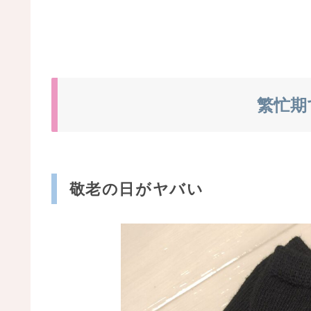
繁忙期
敬老の日がヤバい