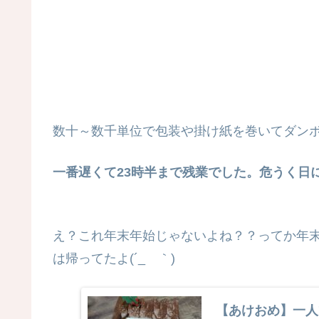
数十～数千単位で包装や掛け紙を巻いてダン
一番遅くて23時半まで残業でした。危うく日
え？これ年末年始じゃないよね？？ってか年末
は帰ってたよ(´_ゝ｀)
【あけおめ】一人