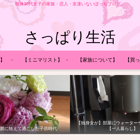
独身30代女子の家族・恋人・友達いないぼっちブログ。
さっぱり生活
】
【ミニマリスト】
【家族について】
【買っ
【独身女が】部屋にウォーター
親に怯えて過ごした子供時代
【一人暮らし】