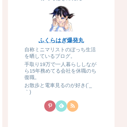
ふくらはぎ爆発丸
自称ミニマリストのぼっち生活
を晒しているブログ。
手取り19万で一人暮らししなが
ら15年務めてる会社を休職のち
復職。
お散歩と電車見るのが好き(´_ゝ
｀)