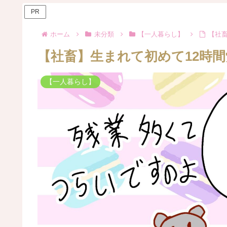
PR
ホーム
未分類
【一人暮らし】
【社
【社畜】生まれて初めて12時
【一人暮らし】