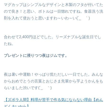
マグカップはシンプルなデザインと木製のフタが付いてた
ので良き！と思い、ボトルは一目惚れですね。食器洗う洗
剤を入れて使おうと思いますわ～いわ～い(´_ゝ｀)
合わせて2,400円ほどでした。リーズナブルな誕生日でし
たね。
プレゼントに浸りつつ夜はジムです。
夜は暑い中運動！やっぱり慌ただしい一日でした。みんな
からおめでとうの言葉とおじさま先輩から芋ようかんをも
らいました渋いです(´_ゝ｀)
【ズボラ人間】料理が苦手で作る気にならない理由【めん
どくさいから】