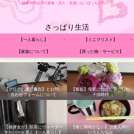
独身30代女子の家族・恋人・友達いないぼっちブログ。
さっぱり生活
【一人暮らし】
【ミニマリスト】
【家族について】
【買った物・サービス】
【ブログの運営報告】とお問い
【毒親】母親に怯えて過ごした
合わせフォームについて
子供時代
【独身女が】部屋にウォーター
【食に興味がない】少食人間の
サーバーを置く【一人暮らし】
いろんな悩み