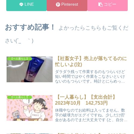
LINE
Pinterest
コピー
おすすめ記事！
よかったらこちらもご覧くだ
さい(´_ゝ｀)
【社畜女子】売上が落ちてるのに
【一人暮らし】
忙しいよ(泣)
ダラダラ残って作業するのもつらいけど
短い時間ではやく作業をこなさいといけ
ないのもつらいです。時計とにらめっこ
状態。お局さんたちにも詰められます。
これがマジで嫌だ(´_ゝ｀)
【一人暮らし】【支出合計】
【一人暮らし】
2023年10月 142,753円
休職中なのでお給料は入ってません。数
字の破壊力がエグイですね。少しだけ貯
金があるのでまだ大丈夫です (と、自分に
言い聞かせてる) 子どものおこづかいの様
な1,005円はアフィリエイトの収益が振り