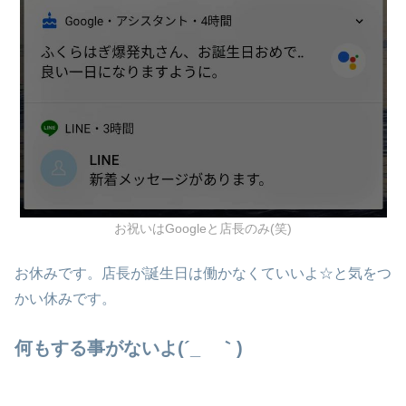
お祝いはGoogleと店長のみ(笑)
お休みです。店長が誕生日は働かなくていいよ☆と気をつ
かい休みです。
何もする事がないよ(´_ゝ｀)