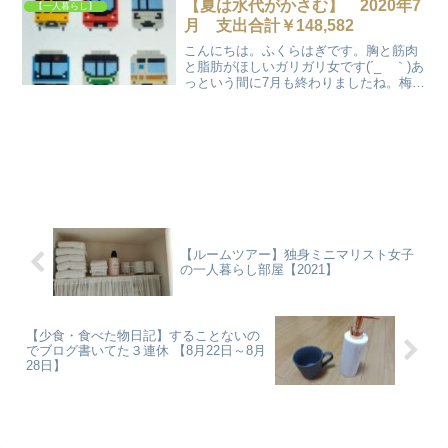
込まれたからですね。
【夏は水代がかさむ】 2020年7
【一人暮らし】
月 支出合計￥148,582
こんにちは。ふくらはぎです。胸と筋肉
と脂肪がほしいガリガリ女です(´_ゝ｀)あ
っという間に7月も終わりましたね。梅雨
が長かったので涼しく過ごしやすくて快
適でした。今月は一体いくら使ったでし
ょうか？？7月に使ったお金は？支出内訳
家賃￥49,0...
【ルームツアー】独身ミニマリスト女子
の一人暮らし部屋【2021】
【少食・食べた物日記】することないの
でブログ書いてた３連休 【8月22日～8月
28日】