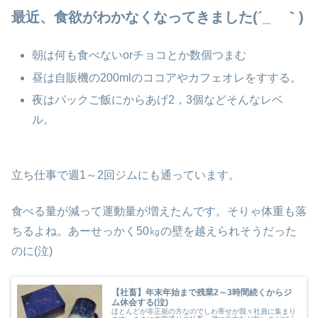
最近、食欲がわかなくなってきました(´_ゝ｀)
朝は何も食べないorチョコとか数個つまむ
昼は自販機の200mlのココアやカフェオレをすする。
夜はパックご飯にからあげ2，3個などそんなレベ
ル。
立ち仕事で週1～2回ジムにも通っています。
食べる量が減って運動量が増えたんです。そりゃ体重も落
ちるよね。あーせっかく50㎏の壁を越えられそうだった
のに(泣)
【社畜】年末年始まで残業2～3時間続くからジ
ム休会する(泣)
ほとんどが非正規の方なのでしわ寄せが我々社員に集まり