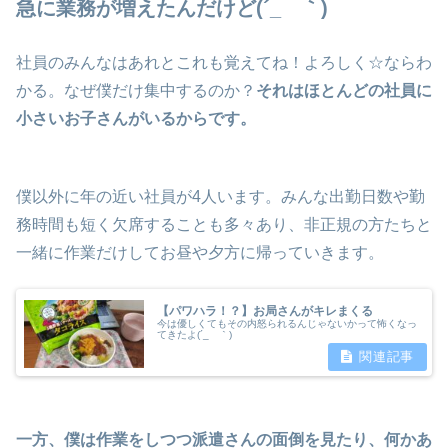
急に業務が増えたんだけど(´_ゝ｀)
社員のみんなはあれとこれも覚えてね！よろしく☆ならわ
かる。なぜ僕だけ集中するのか？
それはほとんどの社員に
小さいお子さんがいるからです。
僕以外に年の近い社員が4人います。みんな出勤日数や勤
務時間も短く欠席することも多々あり、非正規の方たちと
一緒に作業だけしてお昼や夕方に帰っていきます。
【パワハラ！？】お局さんがキレまくる
今は優しくてもその内怒られるんじゃないかって怖くなっ
てきたよ(´_ゝ｀)
一方、僕は作業をしつつ派遣さんの面倒を見たり、何かあ