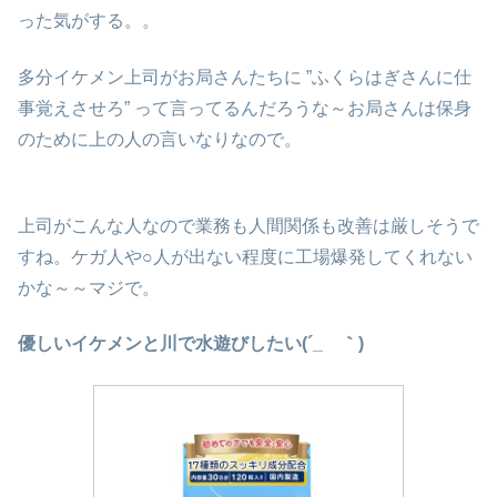
った気がする。。
多分イケメン上司がお局さんたちに ”ふくらはぎさんに仕
事覚えさせろ” って言ってるんだろうな～お局さんは保身
のために上の人の言いなりなので。
上司がこんな人なので業務も人間関係も改善は厳しそうで
すね。ケガ人や○人が出ない程度に工場爆発してくれない
かな～～マジで。
優しいイケメンと川で水遊びしたい(´_ゝ｀)