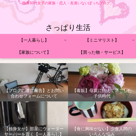
独身30代女子の家族・恋人・友達いないぼっちブログ。
さっぱり生活
【一人暮らし】
【ミニマリスト】
【家族について】
【買った物・サービス】
【ブログの運営報告】とお問い
【毒親】母親に怯えて過ごした
合わせフォームについて
子供時代
【独身女が】部屋にウォーター
【食に興味がない】少食人間の
サーバーを置く【一人暮らし】
いろんな悩み