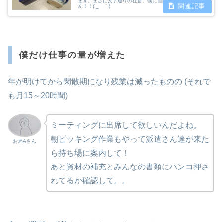
ます。まさに文字通りの社畜。僕に自由など無いのだぴえ
ん！！(´_ゝ｀)
僕だけ仕事の量が増えた
年が明けてから閑散期になり残業は減ったものの (それで
も月15～20時間)
ミーティングに出席して欲しいんだよね。
朝ピッキング作業もやって派遣さん達が来た
お局Aさん
ら持ち場に案内して！
あと資材の補充とみんなの書類にハンコ押さ
れてるか確認して。。