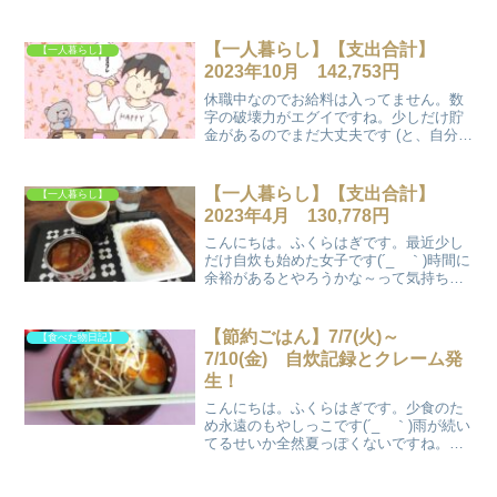
【一人暮らし】【支出合計】
【一人暮らし】
2023年10月 142,753円
休職中なのでお給料は入ってません。数
字の破壊力がエグイですね。少しだけ貯
金があるのでまだ大丈夫です (と、自分に
言い聞かせてる) 子どものおこづかいの様
な1,005円はアフィリエイトの収益が振り
込まれたからですね。
【一人暮らし】【支出合計】
【一人暮らし】
2023年4月 130,778円
こんにちは。ふくらはぎです。最近少し
だけ自炊も始めた女子です(´_ゝ｀)時間に
余裕があるとやろうかな～って気持ちに
なります。えらい！もう6月なのになぜ4
月。。？？それは編集途中で忘れてたか
らです。もっと早く上げる予定でした。
【節約ごはん】7/7(火)～
【食べた物日記】
ご飯作ってる場合...
7/10(金) 自炊記録とクレーム発
生！
こんにちは。ふくらはぎです。少食のた
め永遠のもやしっこです(´_ゝ｀)雨が続い
てるせいか全然夏っぽくないですね。仕
事もジムもチャリ通なので濡れてつらい
です (ウソみたいだろ？雨具着ないんだ
ぜ。。) みなさまもケガや事故にお気を付