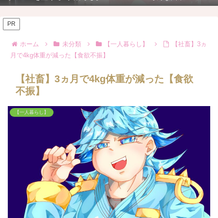
PR
ホーム
未分類
【一人暮らし】
【社畜】3ヵ
月で4kg体重が減った【食欲不振】
【社畜】3ヵ月で4kg体重が減った【食欲
不振】
【一人暮らし】